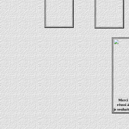
Merci 
réussi 
je souhai