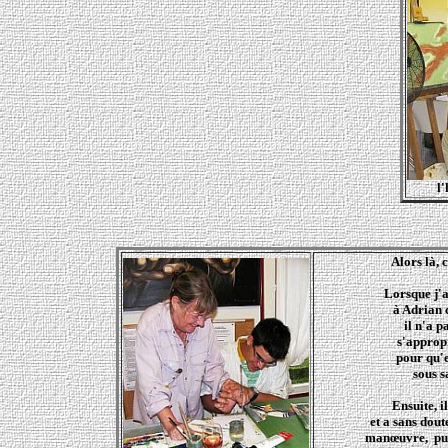
l'
Alors là, c
Lorsque j'
à Adrian 
il n'a 
s'approp
pour qu'
sous s
Ensuite, il
et a sans dou
manœuvre, pui