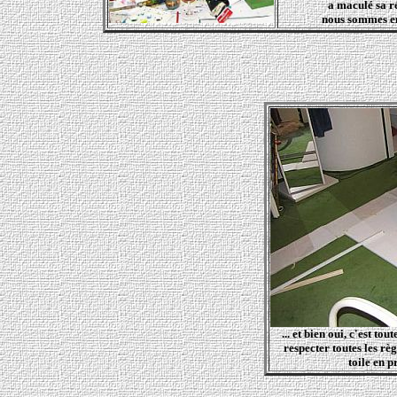
a maculé sa r
nous sommes em
... et bien oui, c'est t
respecter toutes les règ
toile en p